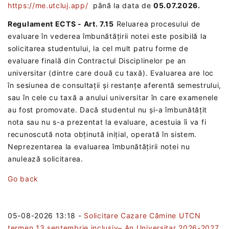
https://me.utcluj.app/
până la data de
05.07.2026.
Regulament ECTS - Art. 7.15
Reluarea procesului de
evaluare în vederea îmbunătățirii notei este posibilă la
solicitarea studentului, la cel mult patru forme de
evaluare finală din Contractul Disciplinelor pe an
universitar (dintre care două cu taxă). Evaluarea are loc
în sesiunea de consultații și restanțe aferentă semestrului,
sau în cele cu taxă a anului universitar în care examenele
au fost promovate. Dacă studentul nu și-a îmbunătățit
nota sau nu s-a prezentat la evaluare, acestuia îi va fi
recunoscută nota obținută inițial, operată în sistem.
Neprezentarea la evaluarea îmbunătățirii notei nu
anulează solicitarea.
Go back
05-08-2026 13:18
-
Solicitare Cazare Cămine UTCN
termen 13 septembrie inclusiv– An Universitar 2026-2027