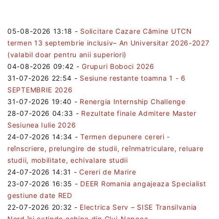
05-08-2026 13:18
-
Solicitare Cazare Cămine UTCN
termen 13 septembrie inclusiv– An Universitar 2026-2027
(valabil doar pentru anii superiori)
04-08-2026 09:42
-
Grupuri Boboci 2026
31-07-2026 22:54
-
Sesiune restante toamna 1 - 6
SEPTEMBRIE 2026
31-07-2026 19:40
-
Renergia Internship Challenge
28-07-2026 04:33
-
Rezultate finale Admitere Master
Sesiunea Iulie 2026
24-07-2026 14:34
-
Termen depunere cereri -
reînscriere, prelungire de studii, reînmatriculare, reluare
studii, mobilitate, echivalare studii
24-07-2026 14:31
-
Cereri de Marire
23-07-2026 16:35
-
DEER Romania angajeaza Specialist
gestiune date RED
22-07-2026 20:32
-
Electrica Serv – SISE Transilvania
Nord își extinde echipa din Cluj-Napoca.