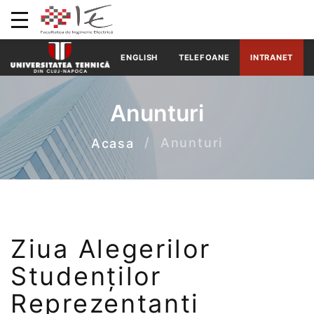
ENGLISH
TELEFOANE
INTRANET
Anunturi
Anunturi
Acasa
Ziua Alegerilor
Studenților
Reprezentanți